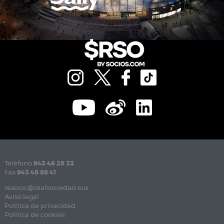
Teléfono
943 46 28 33
Fax
943 45 89 41
realsoc@realsociedad.eus
Aviso legal
Política de privacidad
Política de cookies