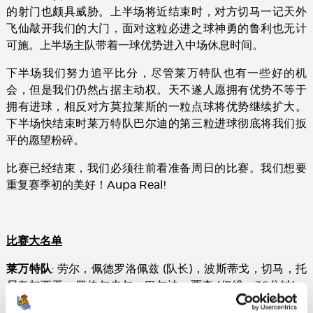
的射门也颇具威胁。上半场将近结束时，对方切马一记天外
飞仙敲开我们的大门，面对这粒必进之球神勇的鲁利也无计
可施。上半场主队带着一球优势进入中场休息时间。
下半场我们努力追平比分，尽管莱万特队也有一些好的机
会，但是我们仍然占据主动权。天不遂人愿拥有优势不等于
拥有进球，相反对方莫拉莱斯的一粒点球将优势继续扩大。
下半场快结束时莱万特队巴尔迪的第三粒进球彻底将我们扳
平的愿望粉碎。
比赛已经结束，我们必须往前看准备周日的比赛。我们想要
重复赛季初的美好！Aupa Real!
比赛大名单
莱万特队
: 劳尔，佩德罗洛佩兹 (队长)，波斯蒂戈，切马，托
尼奥加西亚，罗伯尔皮尔，巴尔迪，贾森 (伊维，36分钟)，
坎帕尼亚 (杜库雷，67分钟)，莫拉莱斯 (萨莫埃尔，80分