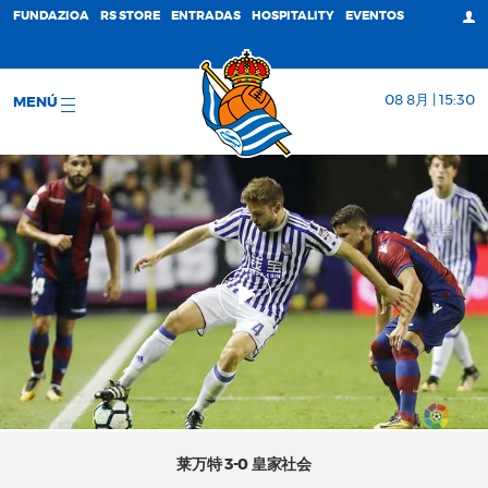
FUNDAZIOA
RS STORE
ENTRADAS
HOSPITALITY
EVENTOS
08 8月 | 15:30
MENÚ
莱万特 3-0 皇家社会