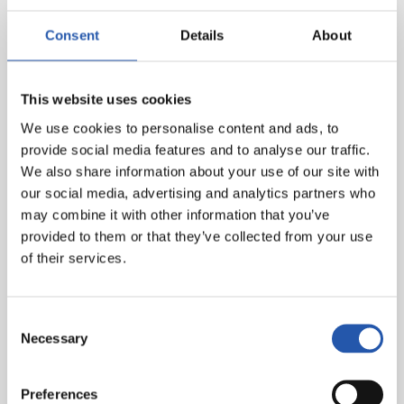
钟)，阿雷格里亚
Consent
Details
About
皇家社会
: 鲁利，格罗萨贝尔 (奥德里奥索拉，67分钟)，埃鲁
斯通多 (卡纳莱斯，72分钟)，略伦特，德拉贝利亚，伊利亚
拉门迪，苏贝尔迪亚，普列托 (队长)，贝拉，胡安米，威廉若
This website uses cookies
泽 (巴乌蒂斯塔，58分钟)
We use cookies to personalise content and ads, to
进球
: 1-0: 切马，45分钟; 2-0: 莫拉莱斯点球，75分钟; 3-0: 巴
provide social media features and to analyse our traffic.
尔迪，89分钟
We also share information about your use of our site with
our social media, advertising and analytics partners who
裁判
: 吉尔曼萨诺。 黄牌: 切马，巴尔迪。第88分钟略伦特两
may combine it with other information that you’ve
黄变一红被罚出场。
provided to them or that they’ve collected from your use
of their services.
Consent
Necessary
Selection
Preferences