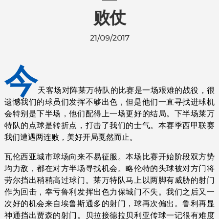
败仗
21/09/2017
今
天客场对阵莱万特队的比赛是一场艰难的战役，很
遗憾我们的球员们发挥不够出色，但是他们一直寻找进球机
会特别是下半场，他们配得上一场更好的结局。下半场莱万
特队的点球是转折点，打击了我们的士气。本赛季西甲联赛
我们遭遇两连败，美好开局戛然而止。
瓦伦西亚城市球场向来不易征服。本场比赛开始阶段双方势
均力敌，都在对方半场寻找机会。略伦特的头球被对方门将
劳尔挡出稍稍高过球门。莱万特队马上以两脚有威胁的射门
作为回击，幸亏鲁利发挥出色力保城门不失。我们之后又一
次好的机会来自埃鲁斯通多的射门，球再次偏出。鲁利再显
神通挡出贾森的射门。贝拉接德拉贝利亚传球一记很有难度