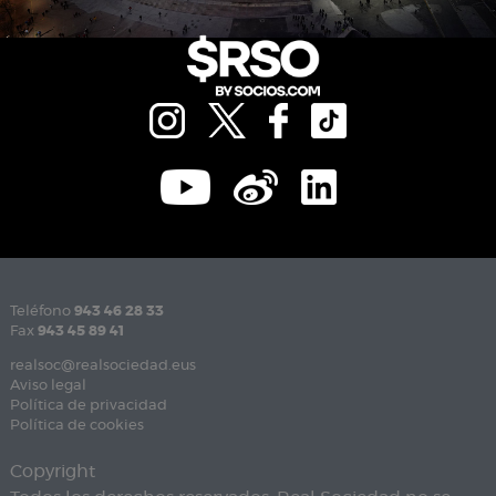
Teléfono
943 46 28 33
Fax
943 45 89 41
realsoc@realsociedad.eus
Aviso legal
Política de privacidad
Política de cookies
Copyright