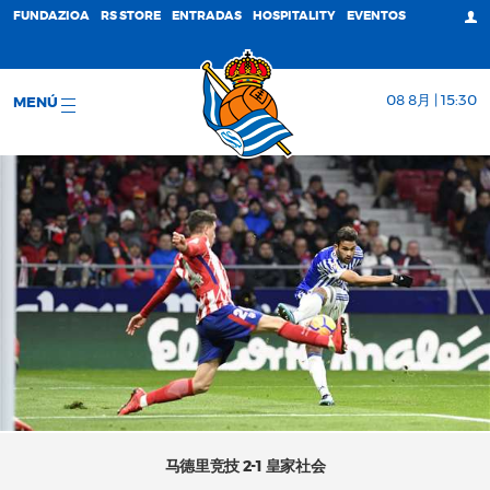
FUNDAZIOA
RS STORE
ENTRADAS
HOSPITALITY
EVENTOS
08 8月 | 15:30
MENÚ
马德里竞技 2-1 皇家社会