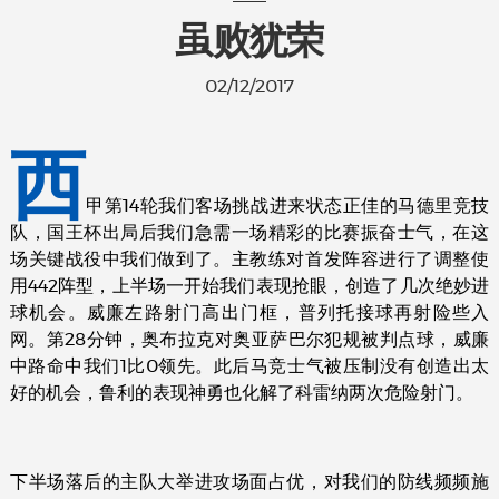
虽败犹荣
02/12/2017
西
甲第14轮我们客场挑战进来状态正佳的马德里竞技
队，国王杯出局后我们急需一场精彩的比赛振奋士气，在这
场关键战役中我们做到了。主教练对首发阵容进行了调整使
用442阵型，上半场一开始我们表现抢眼，创造了几次绝妙进
球机会。威廉左路射门高出门框，普列托接球再射险些入
网。第28分钟，奥布拉克对奥亚萨巴尔犯规被判点球，威廉
中路命中我们1比0领先。此后马竞士气被压制没有创造出太
好的机会，鲁利的表现神勇也化解了科雷纳两次危险射门。
下半场落后的主队大举进攻场面占优，对我们的防线频频施