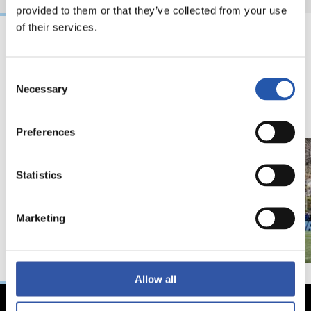
provided to them or that they’ve collected from your use
of their services.
18/02/2026
29/12/2025
Consent
视频
训练
马年将为我们带来好
Necessary
Selection
运" | 中国新年
Preferences
Statistics
Marketing
Allow all