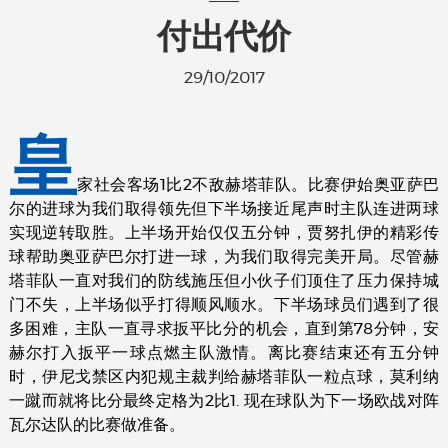
付出代价
29/10/2017
皇
家社会客场1比2不敌赫塔菲队。比赛伊始奥亚萨巴
尔的进球为我们取得领先但下半场接近尾声时主队连进两球
实现逆转取胜。上半场开始仅仅五分钟，贾努扎伊的精彩传
球帮助奥亚萨巴尔打进一球，为我们取得完美开局。尽管赫
塔菲队一直对我们的防线施压但小伙子们顶住了压力保持城
门不失，上半场似乎打得顺风顺水。下半场球员们遇到了很
多困难，主队一直寻求扳平比分的机会，直到第78分钟，安
赫尔打入扳平一球点燃主队激情。离比赛结束还有五分钟
时，伊尼戈禁区内犯规主裁判给赫塔菲队一粒点球，莫利纳
一蹴而就将比分最终定格为2比1. 现在球队为下一场欧战对阵
瓦尔达队的比赛做准备。