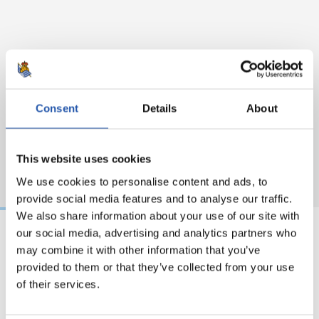
Consent
Details
About
This website uses cookies
We use cookies to personalise content and ads, to
provide social media features and to analyse our traffic.
We also share information about your use of our site with
our social media, advertising and analytics partners who
may combine it with other information that you’ve
18/02/2026
29/12/2025
provided to them or that they’ve collected from your use
视频
训练
马年将为我们带来好
of their services.
运" | 中国新年