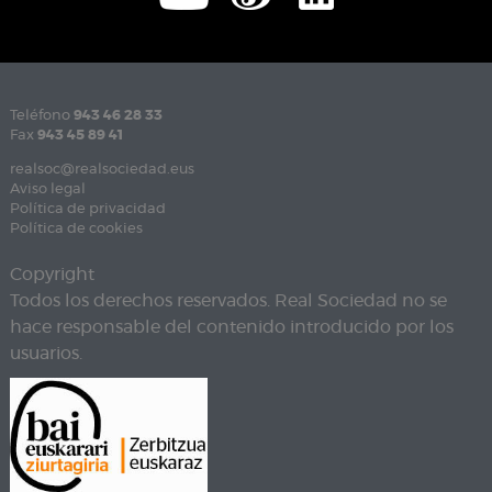
Teléfono
943 46 28 33
Fax
943 45 89 41
realsoc@realsociedad.eus
Aviso legal
Política de privacidad
Política de cookies
Copyright
Todos los derechos reservados. Real Sociedad no se
hace responsable del contenido introducido por los
usuarios.