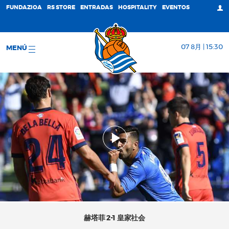
FUNDAZIOA
RS STORE
ENTRADAS
HOSPITALITY
EVENTOS
07 8月 | 15:30
MENÚ
赫塔菲 2-1 皇家社会