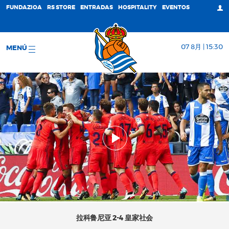
FUNDAZIOA
RS STORE
ENTRADAS
HOSPITALITY
EVENTOS
07 8月 | 15:30
MENÚ
拉科鲁尼亚 2-4 皇家社会