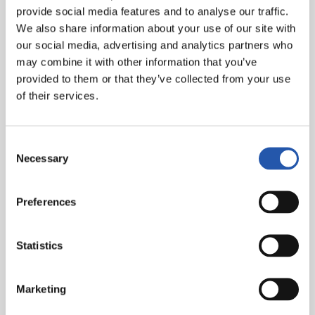
戈略伦特，第83分钟 2-4: 伊利亚拉门迪，第86分钟
provide social media features and to analyse our traffic.
We also share information about your use of our site with
our social media, advertising and analytics partners who
裁判
: 蒙特罗 黄牌: 吉耶梅 (拉科鲁尼亚)，胡安米，凯文罗德
may combine it with other information that you’ve
里格斯，奥德里奥索拉 (皇家社会)
provided to them or that they’ve collected from your use
of their services.
Consent
Necessary
Selection
Preferences
Statistics
Marketing