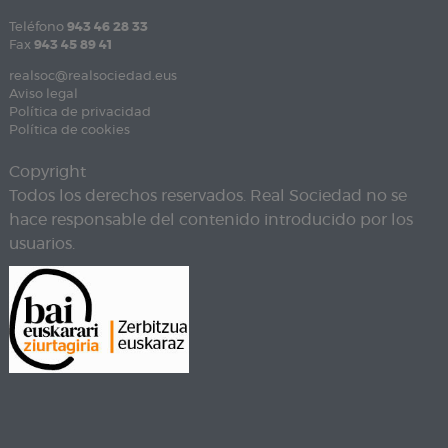
Teléfono
943 46 28 33
Fax
943 45 89 41
realsoc@realsociedad.eus
Aviso legal
Política de privacidad
Política de cookies
Copyright
Todos los derechos reservados. Real Sociedad no se
hace responsable del contenido introducido por los
usuarios.