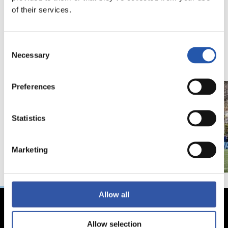
of their services.
18/02/2026
29/12/2025
视频
训练
马年将为我们带来好
Consent
Necessary
Selection
运" | 中国新年
Preferences
Statistics
Marketing
Allow all
Allow selection