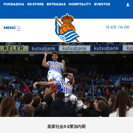
FUNDAZIOA
RS STORE
ENTRADAS
HOSPITALITY
EVENTOS
15 8月 | 14:00
MENÚ
皇家社会3-2莱加内斯