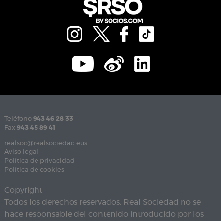
Teléfono
943 46 28 33
Fax
943 45 89 41
realsoc@realsociedad.eus
Aviso legal
Política de privacidad
Política de cookies
Copyright
Todos los derechos reservados. Real Sociedad no se
hace responsable del contenido introducido por los