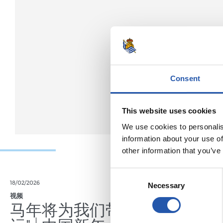
Consent
This website uses cookies
We use cookies to personalis
information about your use of
other information that you’ve
Consent
18/02/2026
29/12/2025
Necessary
Selection
视频
训练
马年将为我们带来好