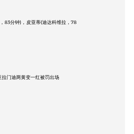
3分钟)，皮亚蒂(迪达科维拉，78
利亚拉门迪两黄变一红被罚出场