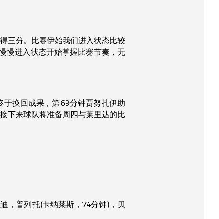
获得三分。比赛伊始我们进入状态比较
后慢慢进入状态开始掌握比赛节奏，无
于换回成果，第69分钟贾努扎伊助
接下来球队将准备周四与莱里达的比
，普列托(卡纳莱斯，74分钟)，贝