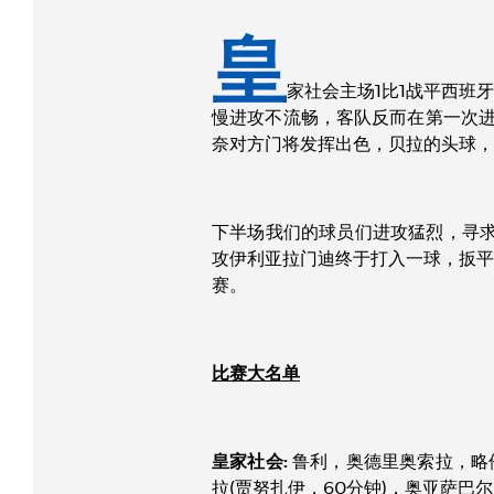
皇
家社会主场1比1战平西班
慢进攻不流畅，客队反而在第一次进
奈对方门将发挥出色，贝拉的头球，
下半场我们的球员们进攻猛烈，寻求
攻伊利亚拉门迪终于打入一球，扳平
赛。
比赛大名单
皇家社会:
鲁利，奥德里奥索拉，略
拉(贾努扎伊，60分钟)，奥亚萨巴尔