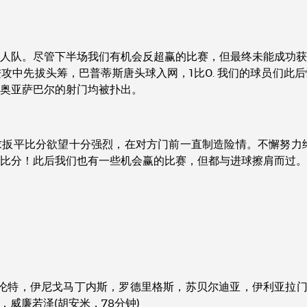
牙人队。尽管下半场我们有机会反超赢的比赛，但最终未能成功
攻中先拔头筹，巴普蒂斯唐头球入网，1比0. 我们的球员们此
奥亚萨巴尔的射门均被扑出。
扳平比分欲望十分强烈，在对方门前一直制造险情。不懈努力终
比分！此后我们也有一些机会赢的比赛，但都与进球擦肩而过。
伦特，伊尼戈马丁内斯，罗德里格斯，苏贝尔迪亚，伊利亚拉门迪
，威廉若泽(胡安米，78分钟)