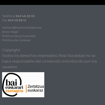
Teléfono
943 46 28 33
Fax
943 45 89 41
realsoc@realsociedad.eus
Aviso legal
Política de privacidad
Política de cookies
Copyright
Todos los derechos reservados. Real Sociedad no se
hace responsable del contenido introducido por los
usuarios.