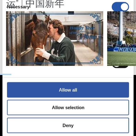
运" | 中国新年
Consent
Necessary
Selection
Preferences
Statistics
Marketing
Allow all
Allow selection
Deny