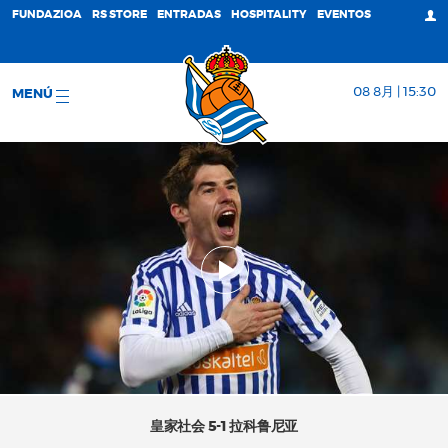
FUNDAZIOA
RS STORE
ENTRADAS
HOSPITALITY
EVENTOS
08 8月 | 15:30
MENÚ
皇家社会 5-1 拉科鲁尼亚