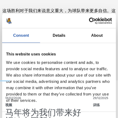
这场胜利对于我们来说意义重大，为球队带来更多自信。这
是我们愿意看到的球队，加油！
Consent
Details
About
This website uses cookies
We use cookies to personalise content and ads, to
provide social media features and to analyse our traffic.
We also share information about your use of our site with
our social media, advertising and analytics partners who
may combine it with other information that you’ve
provided to them or that they’ve collected from your use
18/02/2026
29/12/2025
of their services.
视频
训练
马年将为我们带来好