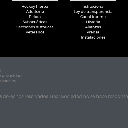
Hockey hierba
Institucional
Atletismo
Ley de transparencia
Pelota
Canal Interno
Subacuáticas
Historia
Secciones históricas
Alianzas
Veteranos
Prensa
Instalaciones
l
e privacidad
e cookies
s derechos reservados. Real Sociedad no se hace responsab