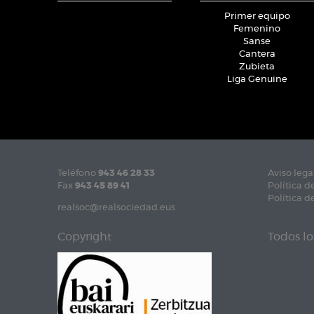
Primer equipo
Femenino
Sanse
Cantera
Zubieta
Liga Genuine
Teléfono
943 46 28 33
Aviso lega
Fax
943 45 89 41
Política d
Política d
realsoc@realsociedad.eus
Copyright
Todos lo