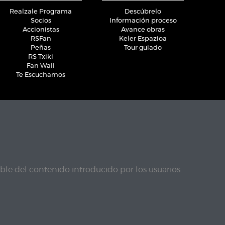
Realzale Programa
Descúbrelo
Socios
Información proceso
Accionistas
Avance obras
RSFan
Keler Espazioa
Peñas
Tour guiado
RS Txiki
Fan Wall
Te Escuchamos
le del contenido introducido por los usuarios.