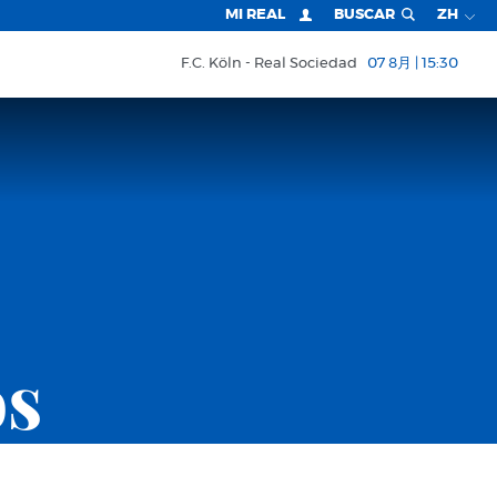
MI REAL
BUSCAR
ZH
F.C. Köln
Real Sociedad
07 8月 | 15:30
os