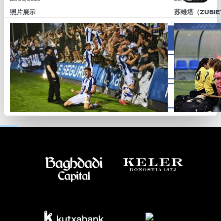
照片展示
苏维塔（ZUBIE
Allow all
Allow selection
Deny