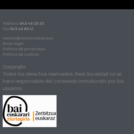
Teléfono
943 46 28 33
Fax
943 45 89 41
realsoc@realsociedad.eus
Aviso legal
Política de privacidad
Política de cookies
Copyright
Todos los derechos reservados. Real Sociedad no se
hace responsable del contenido introducido por los
usuarios.