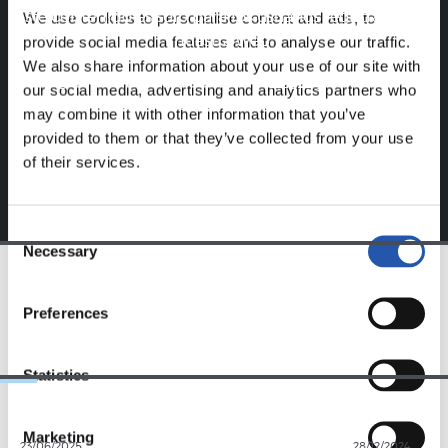
Este contenido es solo para los usuarios registrados en
We use cookies to personalise content and ads, to
nuestra web.
provide social media features and to analyse our traffic.
We also share information about your use of our site with
Regístrate haciendo clic en el
Login
y disfruta de
our social media, advertising and analytics partners who
contenido exclusivo para ti.
may combine it with other information that you’ve
provided to them or that they’ve collected from your use
of their services.
Consent
Necessary
Selection
EQUIPO
Preferences
Statistics
Marketing
23/06/2025
28/12/2024