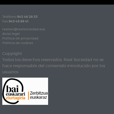
Teléfono
943 46 28 33
Fax
943 45 89 41
realsoc@realsociedad.eus
Aviso legal
Política de privacidad
Política de cookies
Copyright
Todos los derechos reservados. Real Sociedad no se
hace responsable del contenido introducido por los
usuarios.