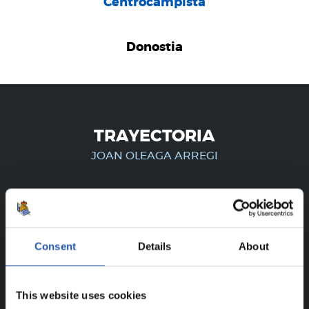
Centrocampista
Donostia
TRAYECTORIA
JOAN OLEAGA ARREGI
¡SOLO PARA USUARIOS
REGISTRADOS!
Consent
Details
About
Este contenido es solo para los usuarios registrados en
nuestra web.
This website uses cookies