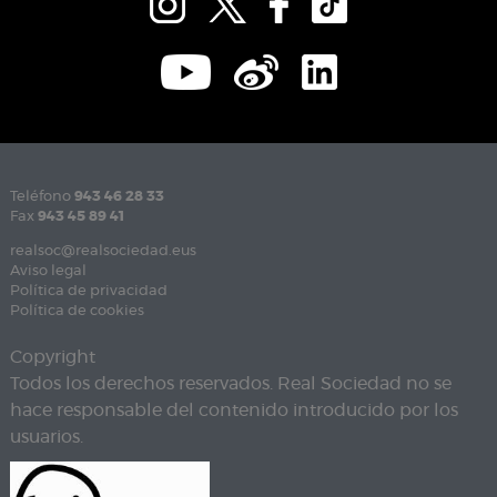
Teléfono
943 46 28 33
Fax
943 45 89 41
realsoc@realsociedad.eus
Aviso legal
Política de privacidad
Política de cookies
Copyright
Todos los derechos reservados. Real Sociedad no se
hace responsable del contenido introducido por los
usuarios.