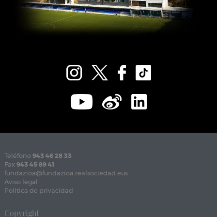
Teléfono
943 46 28 33
Fax
943 45 89 41
fundazioa@fundazioa.realsociedad.eus
Aviso legal
Política de privacidad
Copyright