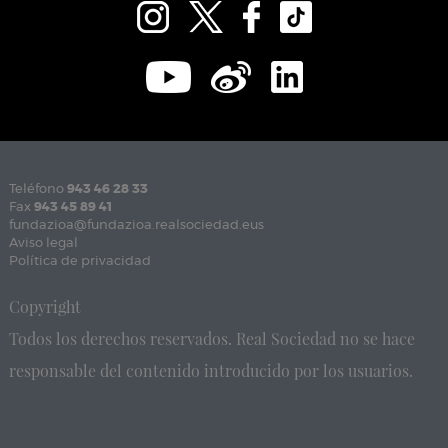
Teléfono
943 46 28 33
Fax
943 45 89 41
fundazioa@fundazioa.realsociedad.eus
Aviso legal
Política de privacidad
Copyright
Todos los derechos reservados. Real Sociedad no se hace
responsable del contenido introducido por los usuarios.