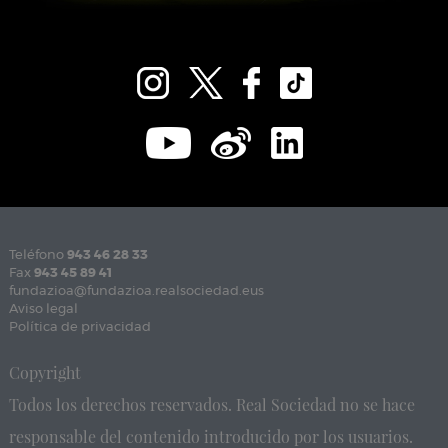
Teléfono
943 46 28 33
Fax
943 45 89 41
fundazioa@fundazioa.realsociedad.eus
Aviso legal
Política de privacidad
Copyright
Todos los derechos reservados. Real Sociedad no se hace
responsable del contenido introducido por los usuarios.