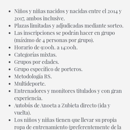
Niños y niñas nacidos y nacidas entre el 2014 y
2017, ambos inclusive.
Plazas limitadas y adjudicadas mediante sorteo.
Las inscripciones se podrán hacer en grupo
(máximo de 4 personas por grupo).
Horario de 9:00h. a 14:00h.
Categorías mixtas.
Grupos por edades.
Grupo específico de porteros.
Metodología RS.
Multideporte.
Entrenadores y monitores titulados y con gran
experiencia.
Autobús de Anoeta a Zubieta directo (ida y
vuelta).
Los niños y niñas tienen que llevar su propia
ropa de entrenamiento (preferentemente de la