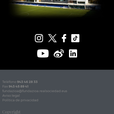
Teléfono
943 46 28 33
Fax
943 45 89 41
fundazioa@fundazioa.realsociedad.eus
Aviso legal
Política de privacidad
Copyright