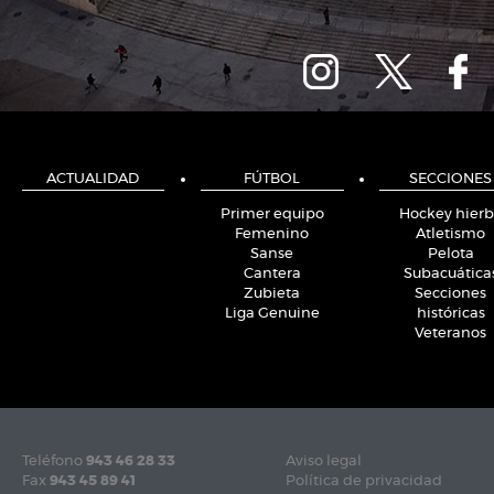
ACTUALIDAD
FÚTBOL
SECCIONES
Primer equipo
Hockey hier
Femenino
Atletismo
Sanse
Pelota
Cantera
Subacuática
Zubieta
Secciones
Liga Genuine
históricas
Veteranos
Teléfono
943 46 28 33
Aviso legal
Fax
943 45 89 41
Política de privacidad