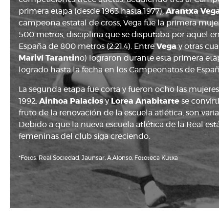
primera etapa (desde 1963 hasta 1977),
Arantxa Veg
campeona estatal de cross, Vega fue la primera muj
500 metros, disciplina que se disputaba por aquel e
España de 800 metros (2:21.4). Entre
Vega
y otras cuat
Mariví Tarantin
o) lograron durante esta primera eta
logrado hasta la fecha en los Campeonatos de España 
La segunda etapa fue corta y fueron ocho las mujere
1992.
Ainhoa Palacios
y
Lorea Anabitarte
se convirt
fruto de la renovación de la escuela atlética, son va
Debido a que la nueva escuela atlética de la Real está 
femeninas del club siga creciendo.
*Fotos: Real Sociedad, Jaunsar, A.Alonso, Fototeca Kutxa