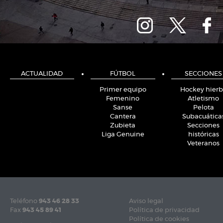
ACTUALIDAD
FÚTBOL
SECCIONES
Primer equipo
Hockey hier
Femenino
Atletismo
Sanse
Pelota
Cantera
Subacuática
Zubieta
Secciones
Liga Genuine
históricas
Veteranos
Teléfono
943 46 28 33
Aviso legal
Fax
943 45 89 41
Política de privacidad
Política de cookies