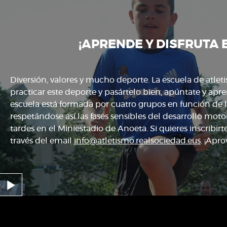
¡APRENDE Y DISFRUTA 
Diversión, valores y mucho deporte. La escuela de atlet
practicar este deporte y pasártelo bien, apúntate y apr
escuela está formada por cuatro grupos en función de las
respetándose así las fases sensibles del desarrollo moto
tardes en el Miniestadio de Anoeta. Si quieres inscribir
través del email
info@atletismo.realsociedad.eus
. ¡Apr