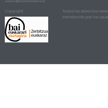
realsoc@realsociedad.eus
Copyright
Todos los derechos rese
introducido por los usuar