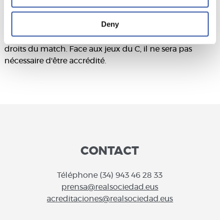
du Sanse, les données seront vérifiées à l'entrée des
installations de Zubieta, dans le cas de l’equipe
Deny
féminine, au guichet aménagé au z7. En cas de match
télévisé, veuillez contacter l'opérateur qui détient les
droits du match. Face aux jeux du C, il ne sera pas
nécessaire d'être accrédité.
CONTACT
Téléphone (34) 943 46 28 33
prensa@realsociedad.eus
acreditaciones@realsociedad.eus