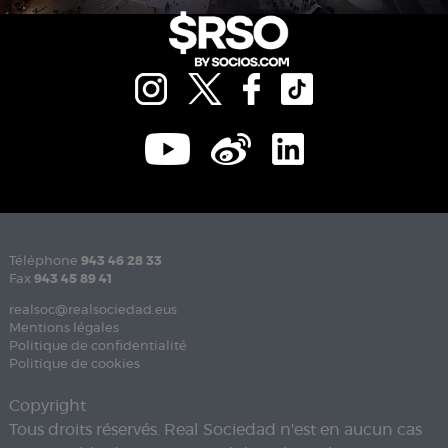
Téléphone
943 46 28 33
Fax
943 45 89 41
realsoc@realsociedad.eus
Mentions légales
Politique de confidentialité
Politique de cookies
Copyright
Tous droits réservés. Real Sociedad n'est en aucun cas