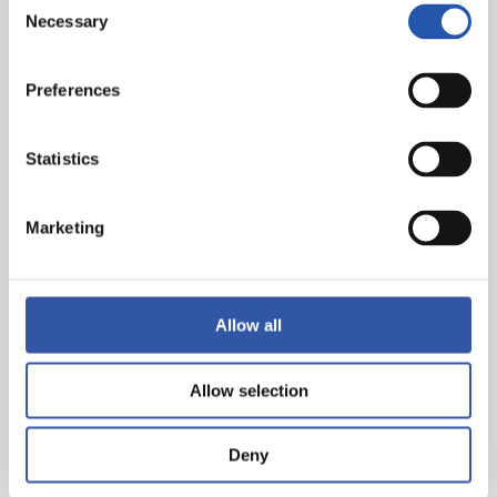
Necessary
Selection
Preferences
Palmarès
Statistics
Marketing
COMPÉTITIONS
PÊCHE SOUS-MARINE
Allow all
Épreuves de qualification pour le
Championnat de Guipuscoa de pêche sous-
Allow selection
marine, valable pour le Championnat
d'Euskadi.
Deny
Finale d'Euskadi de pêche sous-marine, en