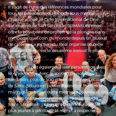
Il s'agit de l'une des références mondiales pour
tous les passionnés du monde sous-marin.
Chaque année, le Ciclo Internacional de Cine
Submarino de San Sebastián (CIMASUB) nous
offre la possibilité de profiter de la plongée dans
n'importe quel coin du monde depuis un fauteuil
de cinéma. La section du Real organise ce cycle
depuis 1974 et c'est le deuxième festival le plus
ancien d'Europe.
Les enfants ont également leur personnage avec
le « Txikiciclo ». Avec le soutien de notre
fondation, plus de 500 élèves de diverses écoles
de Saint-Sébastien peuvent pénétrer le monde
marin grâce à des courts-métrages projetés et des
activités qui se déroulent dans l'aquarium de
Saint-Sébastien. L'objectif est d'encourager les
plus jeunes à découvrir la mer et à respecter