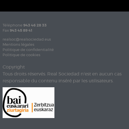
Téléphone
943 46 28 33
Fax
943 45 89 41
realsoc@realsociedad.eus
Mentions légales
Politique de confidentialité
Politique de cookies
Copyright
Tous droits réservés. Real Sociedad n'est en aucun cas
responsable du contenu inséré par les utilisateurs.