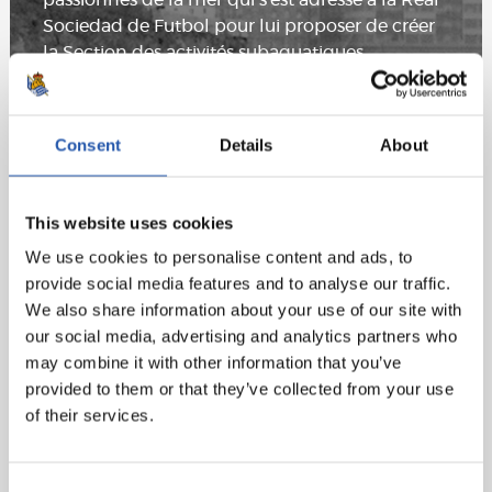
Sociedad de Futbol pour lui proposer de créer
la Section des activités subaquatiques.
Dans la mesure où la mer le permet, nous
concourrons dans les diverses spécialités dans
Consent
Details
About
le cadre de la Federación Vasca de Actividades
Subacuáticas (EHUIF) et de la Federación
Guipuzcoana de Actividades Subacuáticas
This website uses cookies
(GUIF) : Plongée avec bouteille,
photographique sous-marine, pêche sous-
We use cookies to personalise content and ads, to
marine, natation avec palmes
provide social media features and to analyse our traffic.
We also share information about your use of our site with
Nous fêtons actuellement le 50e anniversaire et
our social media, advertising and analytics partners who
nous poursuivons pour en fêter encore d'autres.
may combine it with other information that you’ve
provided to them or that they’ve collected from your use
Nous participons aux championnats régionaux,
of their services.
provinciaux et nationaux.
*Photos : Real Sociedad, Jaunsar, A.Alonso, Photothèque Kutxa
Consent