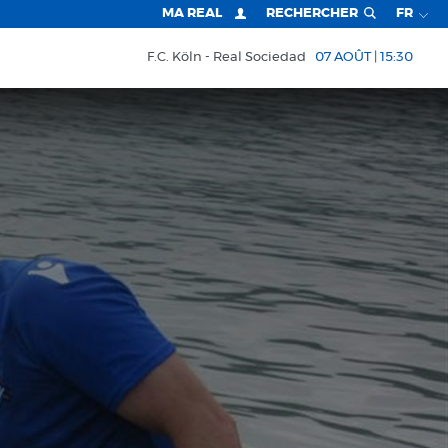
MA REAL
RECHERCHER
FR
F.C. Köln
Real Sociedad
07 AOÛT | 15:30