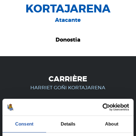
KORTAJARENA
Atacante
Donostia
CARRIÈRE
HARRIET GOÑI KORTAJARENA
UNIQUEMENT POUR LES
Consent
Details
About
UTILISATEURS ENREGISTRÉS !