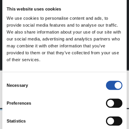
Ce contenu est réservé aux utilisateurs enregistrés sur
This website uses cookies
notre site web.
We use cookies to personalise content and ads, to
S'inscrire en cliquant sur l'
Identifiant
et profitez du
provide social media features and to analyse our traffic.
contenu exclusif pour vous.
We also share information about your use of our site with
our social media, advertising and analytics partners who
may combine it with other information that you’ve
provided to them or that they’ve collected from your use
of their services.
Consent
Necessary
Selection
ÉQUIPE
Preferences
Statistics
31/07/2026
24/07/2026