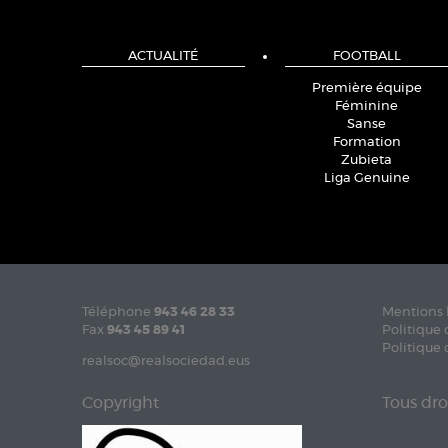
ACTUALITÉ
FOOTBALL
Première équipe
Féminine
Sanse
Formation
Zubieta
Liga Genuine
Téléphone
943 46 28 33
Mentions 
Fax
943 45 89 41
Politique 
Politique 
realsoc@realsociedad.eus
Copyright
Tous dro