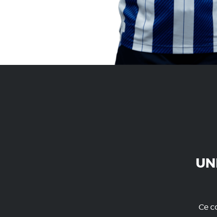
UN
Ce co