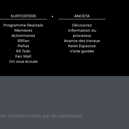
SUPPORTERS
ANOETA
Programme Realzale
Découvrez
Membres
Information du
Actionnaires
processus
RSFan
Avance des travaux
Peñas
Keler Espazioa
RS Txiki
Visite guidée
Fan Wall
On vous écoute
du contenu inséré par les utilisateurs.