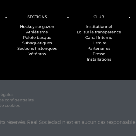
SECTIONS
CLUB
Hockey sur gazon
Institutionnel
Athlétisme
Loi sur la transparence
Pelote basque
Canal Interno
Subaquatiques
Histoire
Sections historiques
Partenaires
Vétérans
Presse
Installations
légales
de confidentialité
de cookies
its réservés. Real Sociedad n'est en aucun cas responsable 