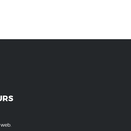
URS
e web.