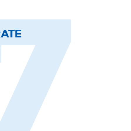
7
RATE