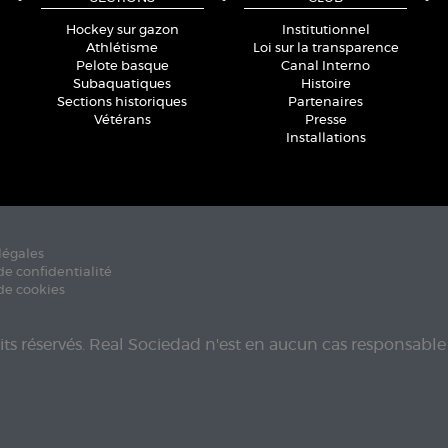
Hockey sur gazon
Institutionnel
Athlétisme
Loi sur la transparence
Pelote basque
Canal Interno
Subaquatiques
Histoire
Sections historiques
Partenaires
Vétérans
Presse
Installations
légales
de confidentialité
de cookies
its réservés. Real Sociedad n'est en aucun cas responsable 