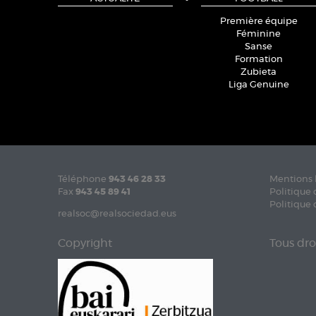
Première équipe
Féminine
Sanse
Formation
Zubieta
Liga Genuine
Téléphone
943 46 28 33
Mentions 
Fax
943 45 89 41
Politique 
Politique 
realsoc@realsociedad.eus
Copyright
Tous dro