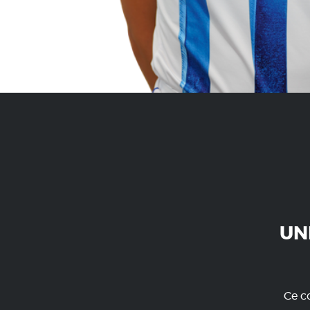
UN
Ce co