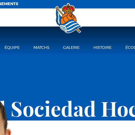
NEMENTS
ÉQUIPE
MATCHS
GALERIE
HISTOIRE
ÉCO
l Sociedad Ho