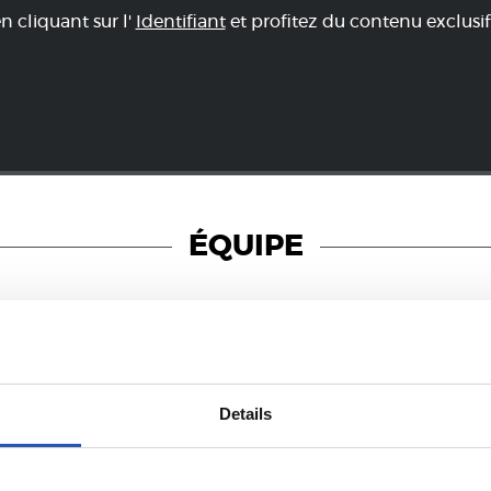
en cliquant sur l'
Identifiant
et profitez du contenu exclusif
ÉQUIPE
23/02/2020
Details
PHOTOS
GALERIE DE PHOTOS