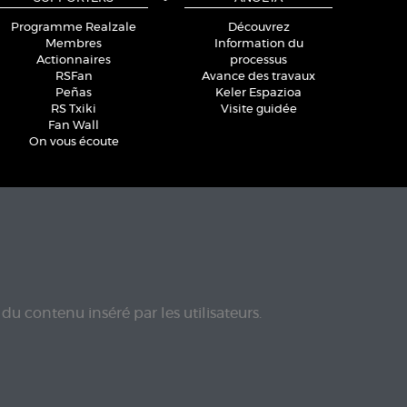
Programme Realzale
Découvrez
Membres
Information du
Actionnaires
processus
RSFan
Avance des travaux
Peñas
Keler Espazioa
RS Txiki
Visite guidée
Fan Wall
On vous écoute
du contenu inséré par les utilisateurs.