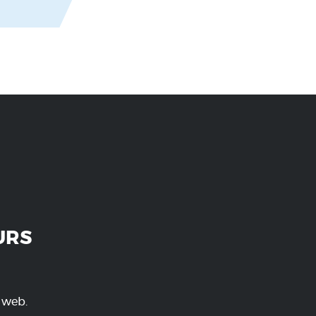
URS
e web.