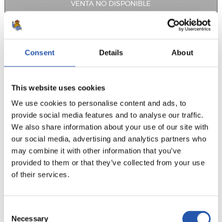
VENTA NO DISPONIBLE
·
JOURNÉE DE COMPÉTITION 15
Consent
Details
About
13/12/2026
·
00:00
·
ZUBIETA
This website uses cookies
We use cookies to personalise content and ads, to
vs
provide social media features and to analyse our traffic.
We also share information about your use of our site with
our social media, advertising and analytics partners who
ARETXABALETA K.E.-
may combine it with other information that you’ve
REAL SOCIEDAD C
U.D.A.
provided to them or that they’ve collected from your use
of their services.
VOIR JOURNÉE DE COMPÉTITION
Consent
Necessary
Selection