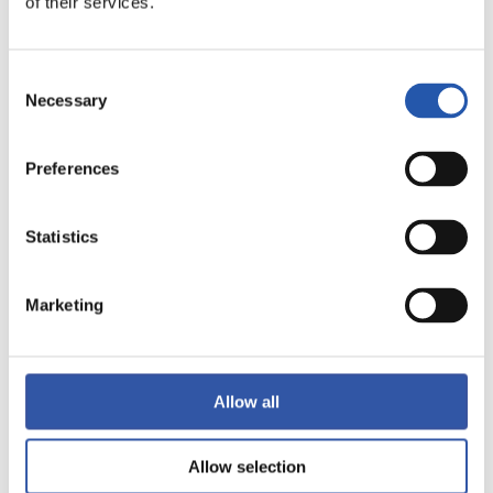
of their services.
LALIGA
TERMINÉ
Consent
Necessary
Selection
2
3
-
Preferences
VALENCIA C.F.
U.D. LAS PALMAS
Statistics
Marketing
LALIGA
TERMINÉ
Allow all
1
1
-
Allow selection