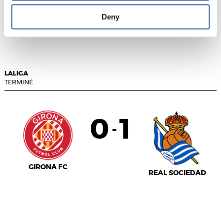
Deny
VILLARREAL C.F.
GETAFE CF
LALIGA
TERMINÉ
0
1
-
GIRONA FC
REAL SOCIEDAD