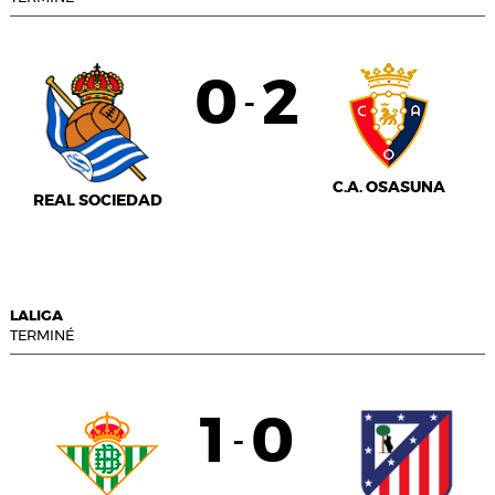
0
2
-
C.A. OSASUNA
REAL SOCIEDAD
LALIGA
TERMINÉ
1
0
-