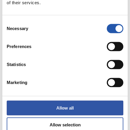
LALIGA
of their services.
TERMINÉ
Consent
Necessary
1
2
Selection
-
Preferences
VILLARREAL C.F.
REAL VALLADOLID
Statistics
Marketing
LALIGA
TERMINÉ
Allow all
1
1
-
Allow selection