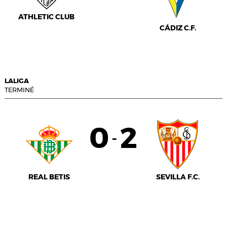
ATHLETIC CLUB
CÁDIZ C.F.
LALIGA
TERMINÉ
0
2
-
REAL BETIS
SEVILLA F.C.