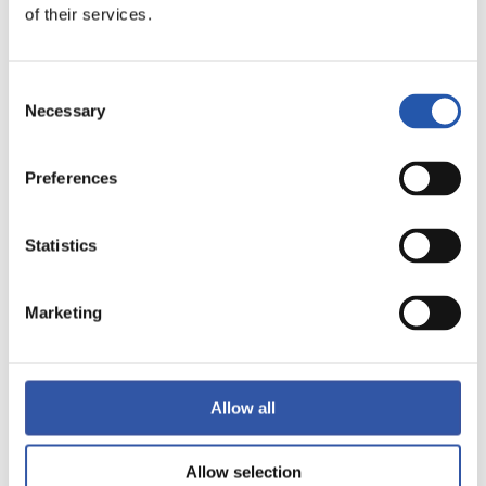
LALIGA
of their services.
TERMINÉ
Consent
2
1
Necessary
Selection
-
Preferences
RAYO VALLECANO
REAL MADRID
Statistics
Marketing
LALIGA
TERMINÉ
Allow all
3
3
-
Allow selection