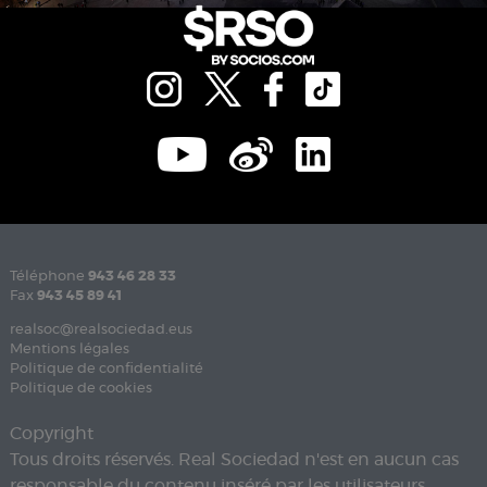
Téléphone
943 46 28 33
Fax
943 45 89 41
realsoc@realsociedad.eus
Mentions légales
Politique de confidentialité
Politique de cookies
Copyright
Tous droits réservés. Real Sociedad n'est en aucun cas
responsable du contenu inséré par les utilisateurs.