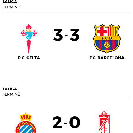
LALIGA
TERMINÉ
3
3
-
R.C. CELTA
F.C. BARCELONA
LALIGA
TERMINÉ
2
0
-