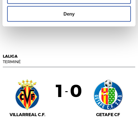
VALENCIA C.F.
Deny
ATLÉTICO DE
MADRID
LALIGA
TERMINÉ
1
0
-
VILLARREAL C.F.
GETAFE CF