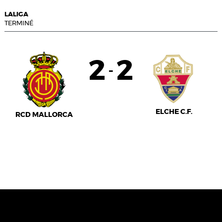
LALIGA
TERMINÉ
2
2
-
ELCHE C.F.
RCD MALLORCA