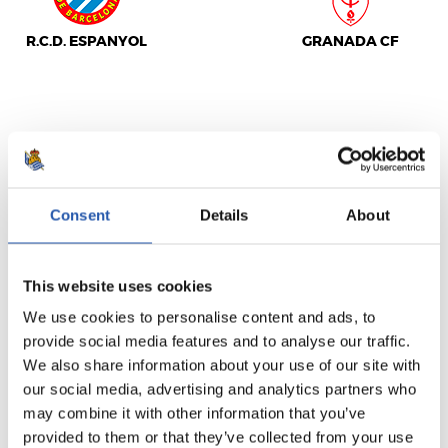
R.C.D. ESPANYOL
GRANADA CF
LALIGA
TERMINÉ
Consent
Details
About
0
2
-
This website uses cookies
We use cookies to personalise content and ads, to
C.A. OSASUNA
provide social media features and to analyse our traffic.
REAL SOCIEDAD
We also share information about your use of our site with
our social media, advertising and analytics partners who
may combine it with other information that you’ve
provided to them or that they’ve collected from your use