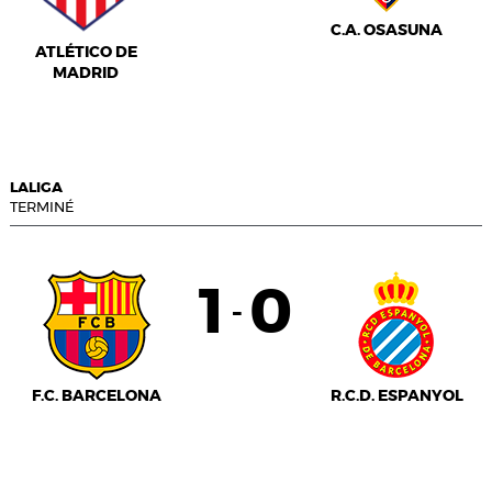
C.A. OSASUNA
ATLÉTICO DE
MADRID
LALIGA
TERMINÉ
1
0
-
F.C. BARCELONA
R.C.D. ESPANYOL