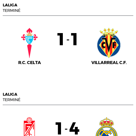
LALIGA
TERMINÉ
1
1
-
R.C. CELTA
VILLARREAL C.F.
LALIGA
TERMINÉ
1
4
-