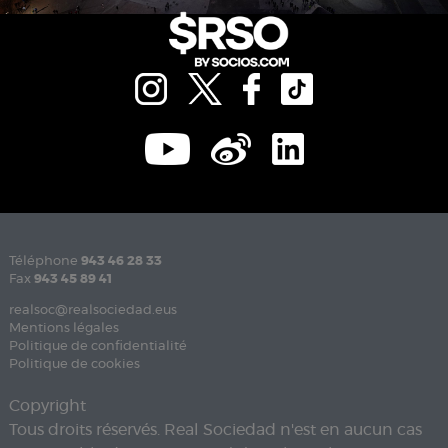
Téléphone
943 46 28 33
Fax
943 45 89 41
realsoc@realsociedad.eus
Mentions légales
Politique de confidentialité
Politique de cookies
Copyright
Tous droits réservés. Real Sociedad n'est en aucun cas