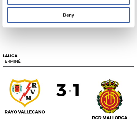
Deny
GETAFE CF
CÁDIZ C.F.
LALIGA
TERMINÉ
3
1
-
RAYO VALLECANO
RCD MALLORCA