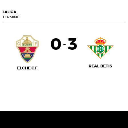
LALIGA
TERMINÉ
0
3
-
REAL BETIS
ELCHE C.F.