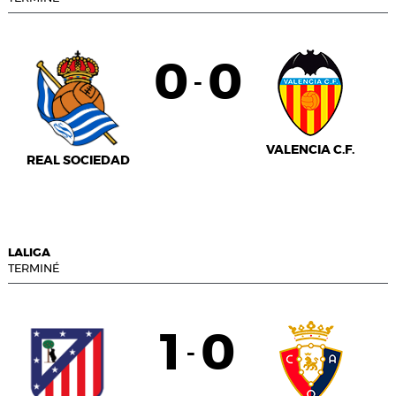
0
0
-
VALENCIA C.F.
REAL SOCIEDAD
LALIGA
TERMINÉ
1
0
-