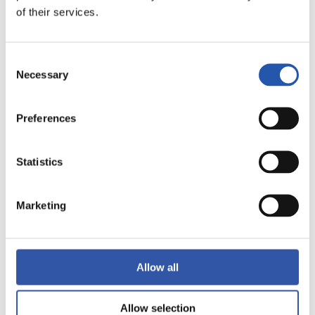
of their services.
LALIGA
TERMINÉ
Consent
Necessary
Selection
0
0
-
Preferences
LEVANTE UD
ATHLETIC CLUB
Statistics
Marketing
LALIGA
TERMINÉ
Allow all
4
0
-
Allow selection