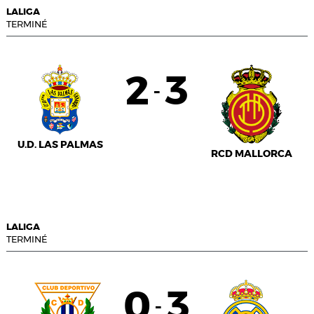
LALIGA
TERMINÉ
2
3
-
U.D. LAS PALMAS
RCD MALLORCA
LALIGA
TERMINÉ
0
3
-