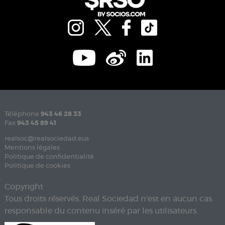
Téléphone
943 46 28 33
Fax
943 45 89 41
realsoc@realsociedad.eus
Mentions légales
Politique de confidentialité
Politique de cookies
Copyright
Tous droits réservés. Real Sociedad n'est en aucun cas
responsable du contenu inséré par les utilisateurs.