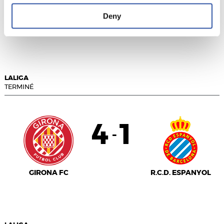
Deny
VALENCIA C.F.
REAL BETIS
LALIGA
TERMINÉ
4
1
-
GIRONA FC
R.C.D. ESPANYOL