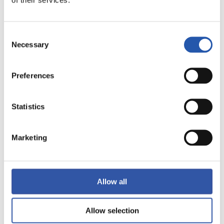
LALIGA
TERMINÉ
Consent
Necessary
Selection
1
0
-
Preferences
RAYO VALLECANO
SEVILLA F.C.
Statistics
Marketing
LALIGA
TERMINÉ
Allow all
4
2
-
Allow selection