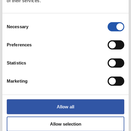
of their services.
TERMINÉ
Consent
2
2
-
Necessary
Selection
Preferences
VILLARREAL C.F.
GIRONA FC
Statistics
Marketing
LALIGA
TERMINÉ
Allow all
0
5
-
Allow selection