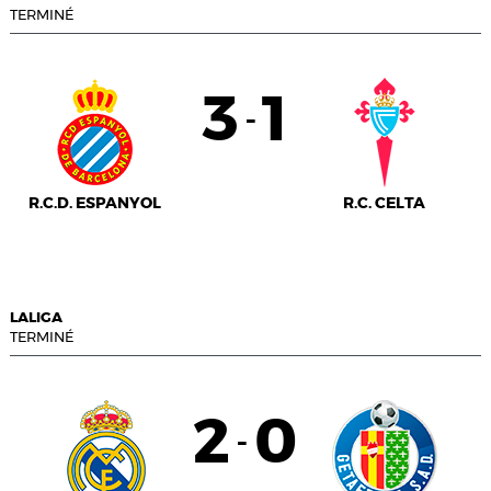
TERMINÉ
3
1
-
R.C.D. ESPANYOL
R.C. CELTA
LALIGA
TERMINÉ
2
0
-