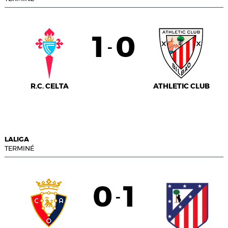
1
0
-
R.C. CELTA
ATHLETIC CLUB
LALIGA
TERMINÉ
0
1
-