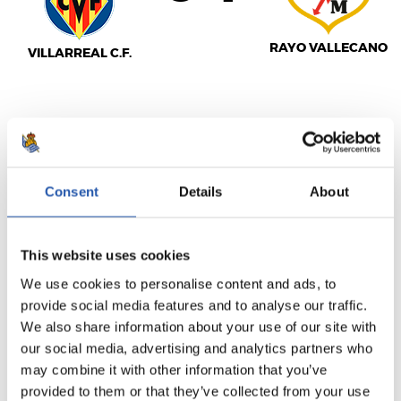
RAYO VALLECANO
VILLARREAL C.F.
LALIGA
TERMINÉ
Consent
Details
About
1
0
-
This website uses cookies
We use cookies to personalise content and ads, to
provide social media features and to analyse our traffic.
VALENCIA C.F.
We also share information about your use of our site with
REAL VALLADOLID
our social media, advertising and analytics partners who
may combine it with other information that you’ve
provided to them or that they’ve collected from your use