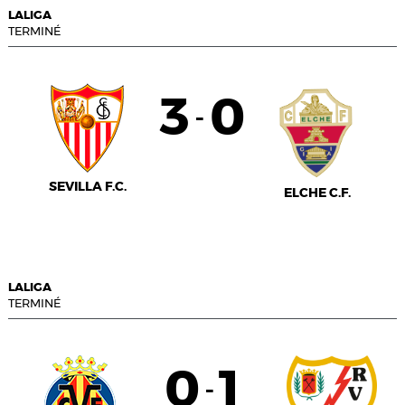
LALIGA
TERMINÉ
3
0
-
SEVILLA F.C.
ELCHE C.F.
LALIGA
TERMINÉ
0
1
-