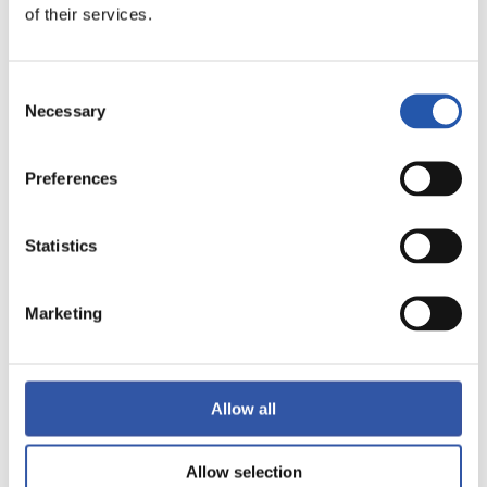
of their services.
LALIGA
TERMINÉ
Consent
Necessary
Selection
0
1
-
Preferences
GIRONA FC
F.C. BARCELONA
Statistics
Marketing
LALIGA
TERMINÉ
Allow all
0
1
-
Allow selection