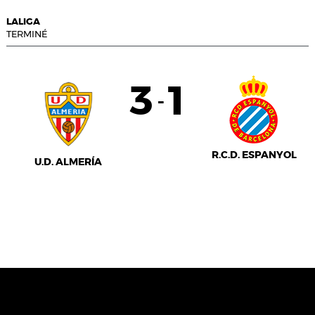
LALIGA
TERMINÉ
3
1
-
R.C.D. ESPANYOL
U.D. ALMERÍA