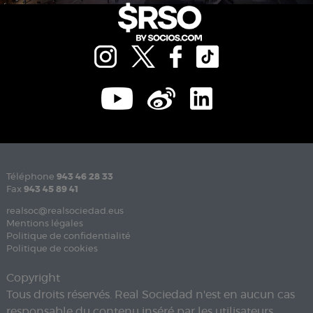
Téléphone
943 46 28 33
Fax
943 45 89 41
realsoc@realsociedad.eus
Mentions légales
Politique de confidentialité
Politique de cookies
Copyright
Tous droits réservés. Real Sociedad n'est en aucun cas
responsable du contenu inséré par les utilisateurs.