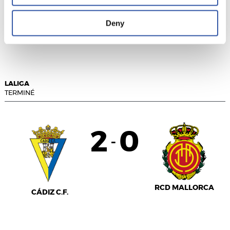
Deny
GETAFE CF
REAL BETIS
LALIGA
TERMINÉ
2
0
-
RCD MALLORCA
CÁDIZ C.F.