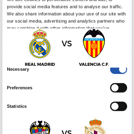
provide social media features and to analyse our traffic.
LALIGA
28/02/2027
·
SANTIAGO BERNABÉU
We also share information about your use of our site with
our social media, advertising and analytics partners who
may combine it with other information that you’ve
provided to them or that they’ve collected from your use
vs
of their services.
Consent
REAL MADRID
VALENCIA C.F.
Necessary
Selection
Preferences
LALIGA
28/02/2027
·
ESTADIO CIUDAD DE VALENCIA
Statistics
Marketing
vs