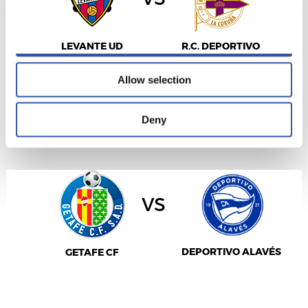
Allow all
LEVANTE UD
R.C. DEPORTIVO
Allow selection
Deny
LALIGA
28/02/2027
·
COLISEUM ALFONSO PÉREZ
vs
DEPORTIVO ALAVÉS
GETAFE CF