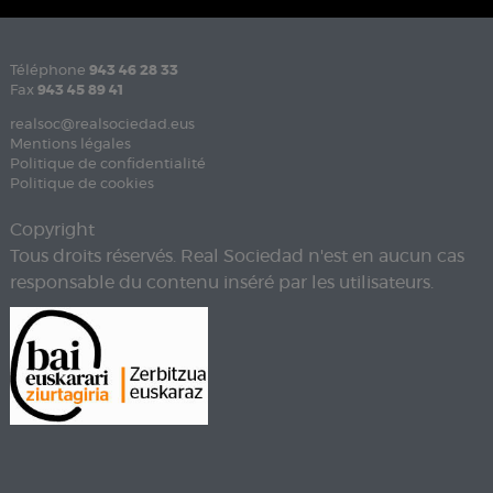
Téléphone
943 46 28 33
Fax
943 45 89 41
realsoc@realsociedad.eus
Mentions légales
Politique de confidentialité
Politique de cookies
Copyright
Tous droits réservés. Real Sociedad n'est en aucun cas
responsable du contenu inséré par les utilisateurs.