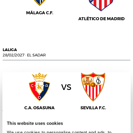
MÁLAGA C.F.
ATLÉTICO DE MADRID
LALIGA
28/02/2027
·
EL SADAR
vs
Consent
Details
About
C.A. OSASUNA
SEVILLA F.C.
This website uses cookies
We use cookies to personalise content and ads, to