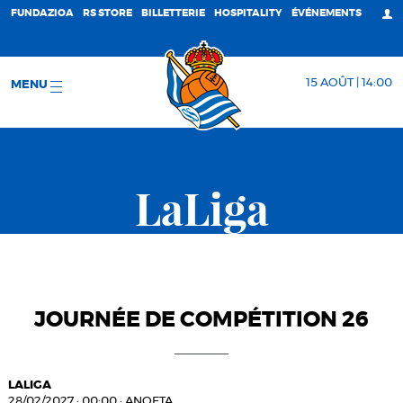
FUNDAZIOA
RS STORE
BILLETTERIE
HOSPITALITY
ÉVÉNEMENTS
15 AOÛT | 14:00
MENU
LaLiga
JOURNÉE DE COMPÉTITION 26
LALIGA
28/02/2027
·
00:00
·
ANOETA