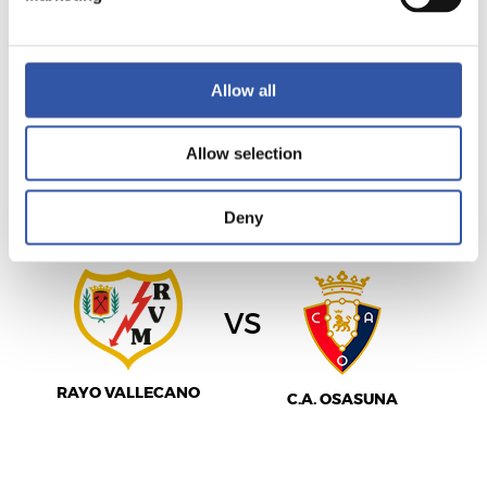
VILLARREAL C.F.
REAL MADRID
Allow all
Allow selection
LALIGA
07/03/2027
·
ESTADIO DE VALLECAS
Deny
vs
RAYO VALLECANO
C.A. OSASUNA