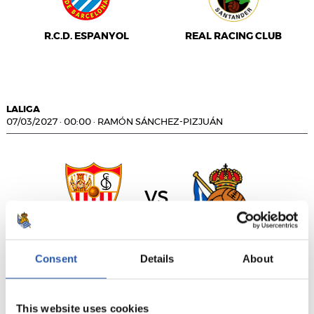
R.C.D. ESPANYOL
REAL RACING CLUB
LALIGA
07/03/2027
·
00:00
·
RAMÓN SÁNCHEZ-PIZJUÁN
vs
SEVILLA F.C.
REAL SOCIEDAD
Consent
Details
About
This website uses cookies