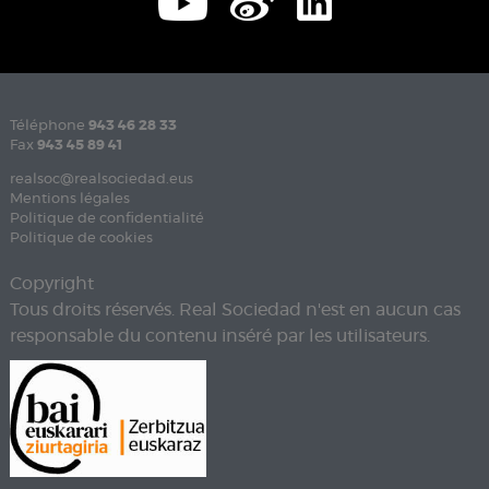
Téléphone
943 46 28 33
Fax
943 45 89 41
realsoc@realsociedad.eus
Mentions légales
Politique de confidentialité
Politique de cookies
Copyright
Tous droits réservés. Real Sociedad n'est en aucun cas
responsable du contenu inséré par les utilisateurs.