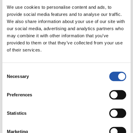
LALIGA
We use cookies to personalise content and ads, to
07/03/2027
·
MESTALLA
provide social media features and to analyse our traffic.
We also share information about your use of our site with
our social media, advertising and analytics partners who
may combine it with other information that you’ve
vs
provided to them or that they’ve collected from your use
of their services.
VALENCIA C.F.
LEVANTE UD
Consent
Necessary
Selection
Preferences
LALIGA
07/03/2027
·
ESTADIO DE LA CERÁMICA
Statistics
vs
Marketing