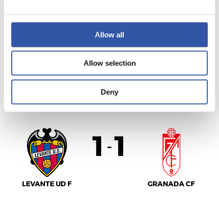
Allow all
ATHLETIC CLUB
REAL VALLADOLID
Allow selection
Deny
LALIGA
FINALIZADO
1
1
-
LEVANTE UD F
GRANADA CF