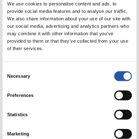
We use cookies to personalise content and ads, to
provide social media features and to analyse our traffic.
LALIGA
TERMINÉ
We also share information about your use of our site with
our social media, advertising and analytics partners who
may combine it with other information that you’ve
1
2
provided to them or that they’ve collected from your use
-
of their services.
Consent
VILLARREAL C.F.
C.D. LEGANÉS
Necessary
Selection
Preferences
LALIGA
TERMINÉ
Statistics
1
4
Marketing
-