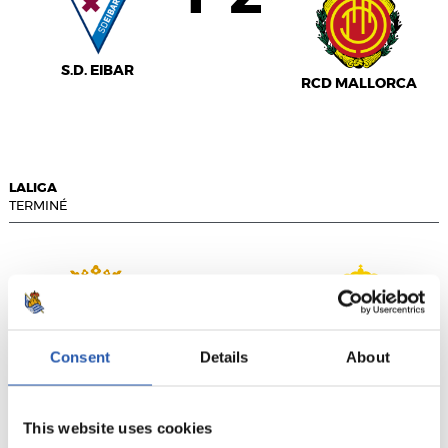
S.D. EIBAR
RCD MALLORCA
LALIGA
TERMINÉ
1
0
-
Consent
Details
About
C.A. OSASUNA
R.C.D. ESPANYOL
This website uses cookies