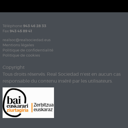
Téléphone
943 46 28 33
Fax
943 45 89 41
realsoc@realsociedad.eus
Mentions légales
Politique de confidentialité
Politique de cookies
Copyright
Tous droits réservés. Real Sociedad n'est en aucun cas
responsable du contenu inséré par les utilisateurs.