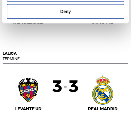
0
0
-
Deny
C.A. OSASUNA
R.C. CELTA
LALIGA
TERMINÉ
3
3
-
LEVANTE UD
REAL MADRID