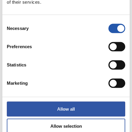
of their services.
LALIGA
TERMINÉ
Consent
Necessary
Selection
1
1
-
Preferences
Statistics
GRANADA CF
VALENCIA C.F.
Marketing
LALIGA
TERMINÉ
Allow all
Allow selection