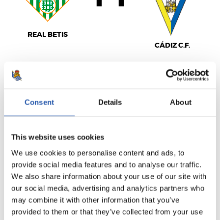
REAL BETIS
CÁDIZ C.F.
LALIGA
Consent
Details
About
TERMINÉ
This website uses cookies
0
0
-
We use cookies to personalise content and ads, to
provide social media features and to analyse our traffic.
We also share information about your use of our site with
our social media, advertising and analytics partners who
R.C.D. ESPANYOL
VILLARREAL C.F.
may combine it with other information that you’ve
provided to them or that they’ve collected from your use