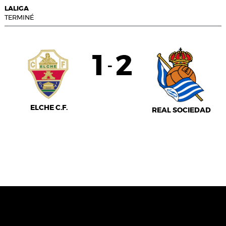
LALIGA
TERMINÉ
1
2
-
ELCHE C.F.
REAL SOCIEDAD