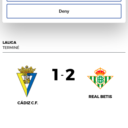
RCD MALLORCA
ATLÉTICO DE
Deny
MADRID
LALIGA
TERMINÉ
1
2
-
REAL BETIS
CÁDIZ C.F.