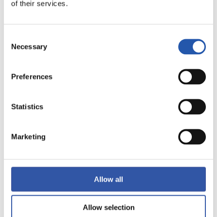
of their services.
1
1
Consent
-
Necessary
Selection
RAYO VALLECANO
Preferences
VALENCIA C.F.
Statistics
LALIGA
Marketing
TERMINÉ
1
0
Allow all
-
Allow selection