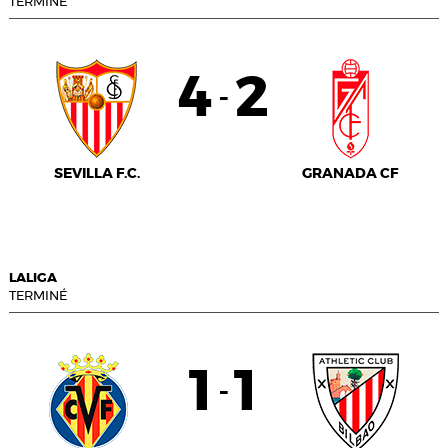
TERMINÉ
4
2
-
SEVILLA F.C.
GRANADA CF
LALIGA
TERMINÉ
1
1
-