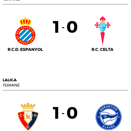
1
0
-
R.C.D. ESPANYOL
R.C. CELTA
LALIGA
TERMINÉ
1
0
-