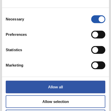
LALIGA
TERMINÉ
Consent
Necessary
Selection
2
1
-
Preferences
LEVANTE UD
Statistics
REAL SOCIEDAD
Marketing
LALIGA
TERMINÉ
Allow all
Allow selection
0
0
-