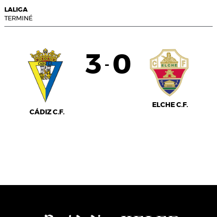
LALIGA
TERMINÉ
3
0
-
ELCHE C.F.
CÁDIZ C.F.