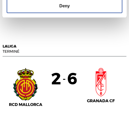
Deny
RAYO VALLECANO
GETAFE CF
LALIGA
TERMINÉ
2
6
-
GRANADA CF
RCD MALLORCA