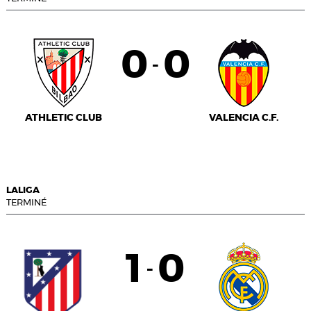
0
0
-
ATHLETIC CLUB
VALENCIA C.F.
LALIGA
TERMINÉ
1
0
-