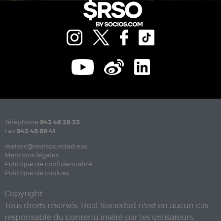
Téléphone
943 46 28 33
Fax
943 45 89 41
realsoc@realsociedad.eus
Mentions légales
Politique de confidentialité
Politique de cookies
Copyright
Tous droits réservés. Real Sociedad n'est en aucun cas
responsable du contenu inséré par les utilisateurs.