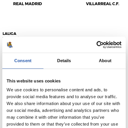
REAL MADRID
VILLARREAL C.F.
LALIGA
TERMINÉ
Consent
Details
About
1
0
-
This website uses cookies
DEPORTIVO
SEVILLA F.C.
We use cookies to personalise content and ads, to
ALAVÉS
provide social media features and to analyse our traffic.
We also share information about your use of our site with
our social media, advertising and analytics partners who
may combine it with other information that you’ve
LALIGA
provided to them or that they’ve collected from your use