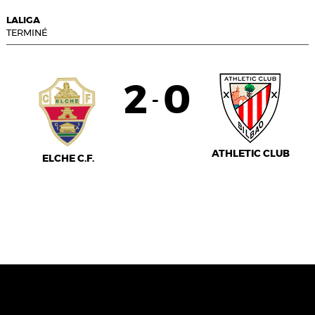
LALIGA
TERMINÉ
2
0
-
ATHLETIC CLUB
ELCHE C.F.