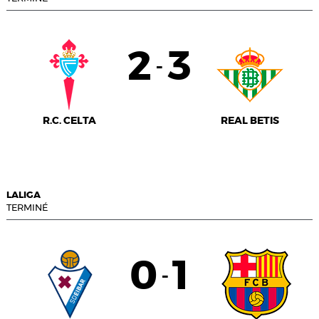
2
3
-
R.C. CELTA
REAL BETIS
LALIGA
TERMINÉ
0
1
-