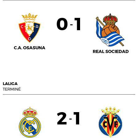
0
1
-
C.A. OSASUNA
REAL SOCIEDAD
LALIGA
TERMINÉ
2
1
-