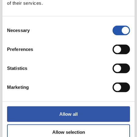
TERMINÉ
of their services.
1
2
Consent
-
Necessary
Selection
Preferences
REAL VALLADOLID
ATLÉTICO DE
MADRID
Statistics
Marketing
LALIGA
TERMINÉ
Allow all
2
2
-
Allow selection