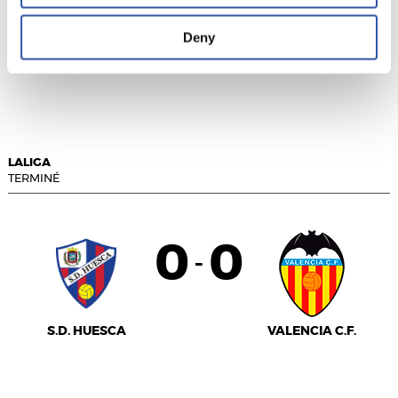
Deny
LEVANTE UD
CÁDIZ C.F.
LALIGA
TERMINÉ
0
0
-
S.D. HUESCA
VALENCIA C.F.