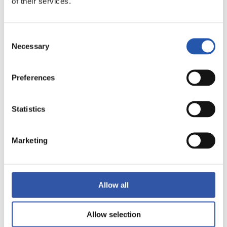
of their services.
LALIGA
TERMINÉ
Consent
Necessary
Selection
1
0
-
Preferences
Statistics
SEVILLA F.C.
ATHLETIC CLUB
Marketing
LALIGA
TERMINÉ
Allow all
2
0
Allow selection
-