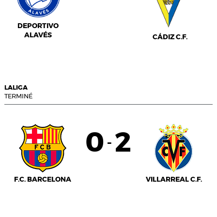
DEPORTIVO
ALAVÉS
CÁDIZ C.F.
LALIGA
TERMINÉ
0
2
-
F.C. BARCELONA
VILLARREAL C.F.