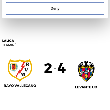
Deny
VALENCIA C.F.
R.C. CELTA
LALIGA
TERMINÉ
2
4
-
RAYO VALLECANO
LEVANTE UD