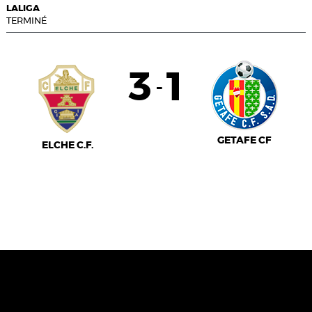
LALIGA
TERMINÉ
3
1
-
GETAFE CF
ELCHE C.F.