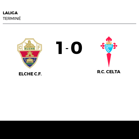
LALIGA
TERMINÉ
1
0
-
R.C. CELTA
ELCHE C.F.