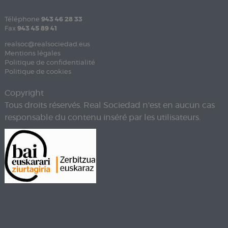
Téléphone
943 46 28 33
Fax
943 45 89 41
realsoc@realsociedad.eus
Mentions légales
Politique de confidentialité
Politique de cookies
Copyright
Tous droits réservés. Real Sociedad n'est en aucun cas
responsable du contenu inséré par les utilisateurs.