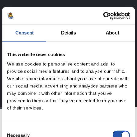
UNIQUEMENT POUR LES
UTILISATEURS ENREGISTRÉS !
Consent
Details
About
Ce contenu est réservé aux utilisateurs enregistrés sur
notre site web.
This website uses cookies
S'inscrire en cliquant sur l'
Identifiant
et profitez du
We use cookies to personalise content and ads, to
contenu exclusif pour vous.
provide social media features and to analyse our traffic.
We also share information about your use of our site with
our social media, advertising and analytics partners who
may combine it with other information that you’ve
provided to them or that they’ve collected from your use
of their services.
ÉQUIPE
Consent
Necessary
Selection