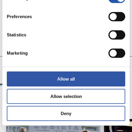
Preferences
Statistics
Marketing
11
19
CECILIA
AROLA A.
Allow all
Allow selection
11/11/2022
16/08/2022
FÉMININE
FOOTBALL
Deny