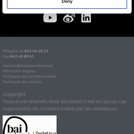
Deny
Téléphone
943 46 28 33
Fax
943 45 89 41
realsoc@realsociedad.eus
Mentions légales
Politique de confidentialité
Politique de cookies
Copyright
Tous droits réservés. Real Sociedad n'est en aucun cas
responsable du contenu inséré par les utilisateurs.