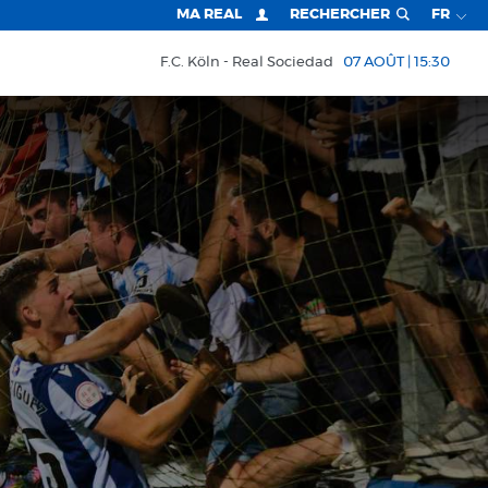
MA REAL
RECHERCHER
FR
F.C. Köln
Real Sociedad
07 AOÛT | 15:30