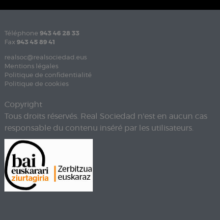
Téléphone
943 46 28 33
Fax
943 45 89 41
realsoc@realsociedad.eus
Mentions légales
Politique de confidentialité
Politique de cookies
Copyright
Tous droits réservés. Real Sociedad n'est en aucun cas
responsable du contenu inséré par les utilisateurs.