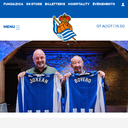
FUNDAZIOA
RS STORE
BILLETTERIE
HOSPITALITY
ÉVÉNEMENTS
07 AOÛT | 15:30
MENU