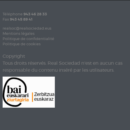
Téléphone
943 46 28 33
Fax
943 45 89 41
realsoc@realsociedad.eus
Mentions légales
Politique de confidentialité
Politique de cookies
Copyright
Tous droits réservés. Real Sociedad n'est en aucun cas
responsable du contenu inséré par les utilisateurs.