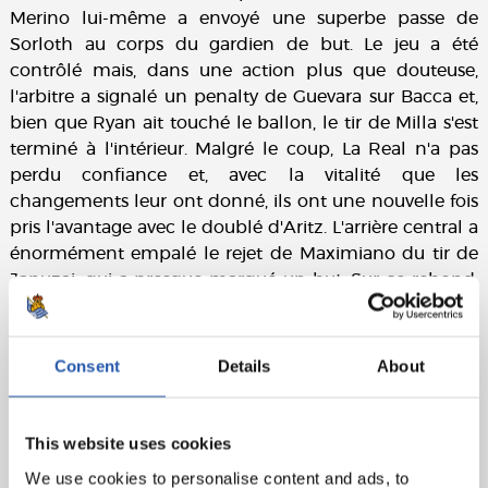
Merino lui-même a envoyé une superbe passe de
Sorloth au corps du gardien de but. Le jeu a été
contrôlé mais, dans une action plus que douteuse,
l'arbitre a signalé un penalty de Guevara sur Bacca et,
bien que Ryan ait touché le ballon, le tir de Milla s'est
terminé à l'intérieur. Malgré le coup, La Real n'a pas
perdu confiance et, avec la vitalité que les
changements leur ont donné, ils ont une nouvelle fois
pris l'avantage avec le doublé d'Aritz. L'arrière central a
énormément empalé le rejet de Maximiano du tir de
Januzaj, qui a presque marqué un but. Sur ce rebond,
le joueur de Beasain a marqué son deuxième but et a
offert à la Real une victoire sensationnelle.
Consent
Details
About
Trois points d'une valeur énorme pour consolider le
parcours de l'équipe. Maintenant, pour recevoir Elche
au Reale Arena. Aupa Real !
This website uses cookies
Fiche technique:
We use cookies to personalise content and ads, to