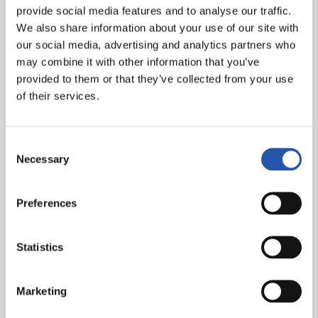
provide social media features and to analyse our traffic.
Granada CF :
Maximiano, Arias, Germán (casquette),
We also share information about your use of our site with
Duarte, Neva (Escudero, min.79), Gonalons, Milla
our social media, advertising and analytics partners who
(Monchu, min.79), Rochina (Bacca, min.66), Montoro,
may combine it with other information that you’ve
Machis (Puertas, min. .24) et Luis Suárez.
provided to them or that they’ve collected from your use
of their services.
Real Sociedad :
Ryan, Zaldua (Zubimendi, min.76),
Aritz, Le Normand, Aihen, Guevara, Merino, Navarro
(Valera, min.64), Portu (Januzaj, min.65), Oyarzabal
Consent
(cap) (Lobete, min.76) et Sorloth (Zubeldia, min.76).
Necessary
Selection
Buts :
1-0 : Germán, min.9. 1-1 : Aritz, min.52. 1-2 : Mérino,
min 60. 2-2 : Mila (pen.), Min.71. 2-3 : Aritz, min.82
Preferences
Arbitre :
Pizarro Gómez. Il a réprimandé les locaux Luis
Suárez, Rochina, Duarte, Arias et Germán et le visiteur
Statistics
Le Normand.
Marketing