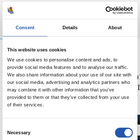
Consent
Details
About
This website uses cookies
We use cookies to personalise content and ads, to
31/07/2026
24/07/2026
provide social media features and to analyse our traffic.
CHRONIQUE
VIDÉOS
Des minutes en plus
Une jo
We also share information about your use of our site with
Pelleg
our social media, advertising and analytics partners who
may combine it with other information that you’ve
provided to them or that they’ve collected from your use
of their services.
Consent
Necessary
Selection