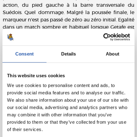
action, du pied gauche à la barre transversale du
Suédois. Quel dommage. Malgré la poussée finale, le
marqueur n'est pas passé de zéro au zéro initial. Egalité
dans un match sombre et habituel lorsque Getafe est
le rival. Un simple point. Allez, Real !
Fiche technique :
Consent
Details
About
Real Sociedad :
Remiro, Zaldua, Zubeldia (Aritz,
min.62), Le Normand, Rico, Guevara, Guridi (Turrientes,
min.82), Rafael (Silva, min.69), Januzaj (Portu, min.69),
This website uses cookies
Oyarzabal (casquette) et Sorloth (Isak, min.62).
We use cookies to personalise content and ads, to
provide social media features and to analyse our traffic.
Getafe CF :
David Soria, Djené (cap), Mitrovic, Cuenca,
We also share information about your use of our site with
Damián, Olivera, Arambarri, Maksimovic, Aleñá, Óscar
our social media, advertising and analytics partners who
(Darío, min.85) et Mayoral (Mata, min.77).
may combine it with other information that you’ve
Arbitre :
Munuera Montero. Il a averti le Zubeldia local
provided to them or that they’ve collected from your use
et le visiteur Cuenca.
of their services.