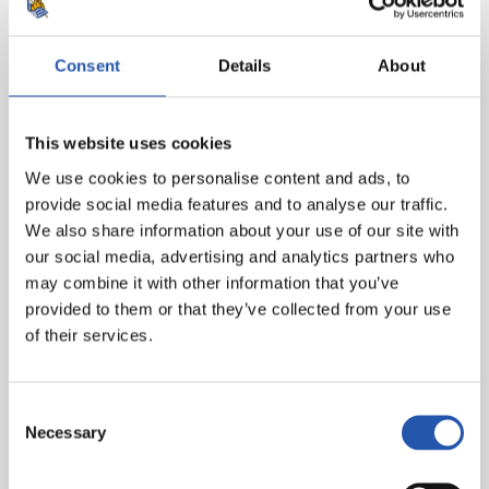
Vargas, Isaac (Alexis, 46e) et Maupay.
Real Sociedad
: Remiro, Aramburu (Sučić, 82e), Martín,
Consent
Details
About
Ćaleta-Car, Sergio Gómez, Gorrotxa (Óskarsson, 46e),
Turrientes (Herrera, 71e), Soler, Marín (Take, 58e),
Barrene (Wesley, 83e) et Oyarzabal (cap).
This website uses cookies
We use cookies to personalise content and ads, to
But
: 1-0, Alexis (50e).
provide social media features and to analyse our traffic.
Arbitre
: Juan Martínez. A averti le local Carmona et le
We also share information about your use of our site with
visiteur Aramburu.
our social media, advertising and analytics partners who
may combine it with other information that you’ve
provided to them or that they’ve collected from your use
of their services.
Consent
Necessary
Selection