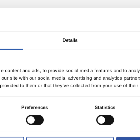
Details
e content and ads, to provide social media features and to analy
23/07/2026
 our site with our social media, advertising and analytics partn
 provided to them or that they’ve collected from your use of their
COMMUNIQUÉS OFFICIELS
urnée avec
Verrouillé
rino Matarazzo
Preferences
Statistics