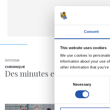
Consent
This website uses cookies
We use cookies to personalis
31/07/2026
24/07/2026
information about your use of
other information that you’ve
CHRONIQUE
VIDÉOS
Des minutes en plus
Une jo
Pelleg
Consent
Necessary
Selection