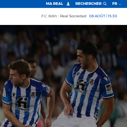
MA REAL
RECHERCHER
FR
F.C. Köln
Real Sociedad
08 AOÛT | 15:30