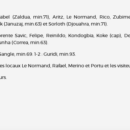
el (Zaldua, min.71), Aritz, Le Normand, Rico, Zubimendi
ak (Januzaj, min.63) et Sorloth (Djouahra, min.71).
orente Savic, Felipe, Reinildo, Kondogbia, Koke (cap), D
nha (Correa, min.63).
Sangle, min.69. 1-2 : Guridi, min.93.
les locaux Le Normand, Rafael, Merino et Portu et les visit
urs.