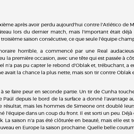
ixième après avoir perdu aujourd'hui contre l'Atlético de M
teau lors du dernier match, mais l'important était déjà a
roisième saison consécutive, ce que seule l'équipe champ
l'horaire horrible, a commencé par une Real audacieus
eu la première occasion, avec une tête qui est passée à cô
el n'a pas pu capter le rebond d'Oblak et, trébuchant, a 
 avait la chance la plus nette, mais son tir contre Oblak 
se faire peur en seconde partie. Un tir de Cunha touche 
e Paúl depuis le bord de la surface a donné l'avantage 
le résultat, mais les hommes de Simeone ont doublé leurs
l'équipe dans un coup du front. Il est sorti un peu. Déjà
 La saison n'a pas été clôturée en beauté, mais elle est t
uveau en Europe la saison prochaine. Quelle belle coutume