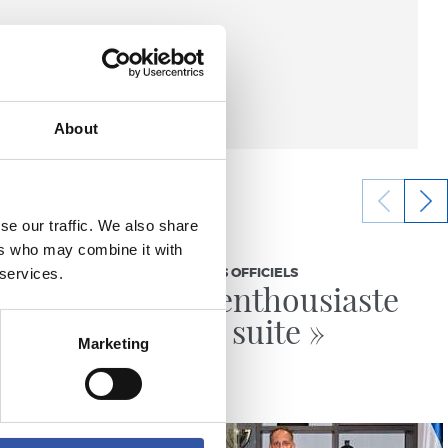
About
se our traffic. We also share
07/07/2026
ers who may combine it with
 services.
COMMUNIQUÉS OFFICIELS
« Très enthousiaste
pour la suite »
Marketing